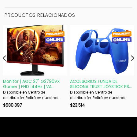
PRODUCTOS RELACIONADOS
Monitor | AOC 27" G2790VX
ACCESORIOS FUNDA DE
Gamer | FHD 144Hz | VA
SILICONA TRUST JOYSTICK PS5
FreeSync Premium
BLUE GXT748
Disponible en Centro de
Disponible en Centro de
distribución. Retirá en nuestras
distribución. Retirá en nuestras
sucursales en 48 hs hábiles. Si es
sucursales en 48 hs hábiles. Si es
$
680.397
$
23.514
con envío, despachamos en 72 hs
con envío, despachamos en 72 hs
hábiles.
hábiles.