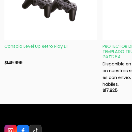
+
+
PROTECTOR DE
Consola Level Up Retro Play LT
TEMPLADO TRU
GXT1254
$
149.999
Disponible en 
en nuestras s
es con envío
hábiles.
$
17.825