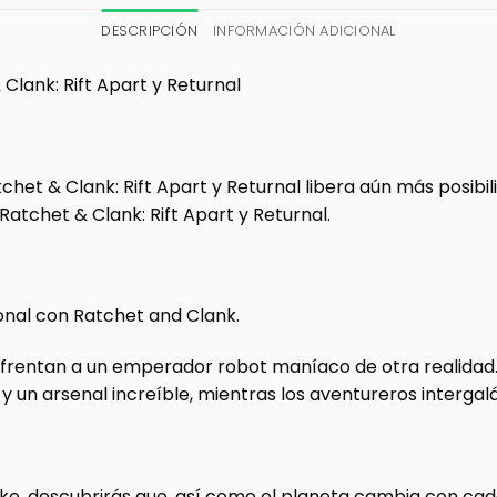
DESCRIPCIÓN
INFORMACIÓN ADICIONAL
 Clank: Rift Apart y Returnal
tchet & Clank: Rift Apart y Returnal libera aún más posibi
Ratchet & Clank: Rift Apart y Returnal.
onal con Ratchet and Clank.
frentan a un emperador robot maníaco de otra realidad. 
un arsenal increíble, mientras los aventureros intergalá
ike, descubrirás que, así como el planeta cambia con cad