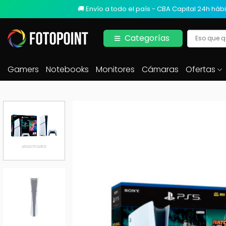
🚚 Envío a todo el país - CBA Capital 24h hábi
Categorías
Gamers
Notebooks
Monitores
Cámaras
Ofertas