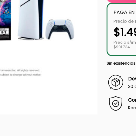
PAGÁ EN
Precio de 
$
1.
Precio s/i
$991.734
Sin existencias
Dev
30 
Co
Rec