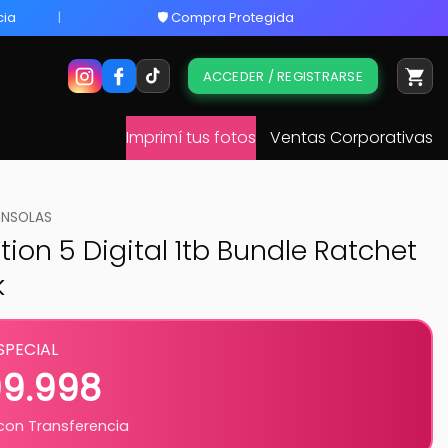
cia
🛡️ Compra Protegida
ACCEDER / REGISTRARSE
Imprimí tus fotos
Ventas Corporativas
NSOLAS
tion 5 Digital 1tb Bundle Ratchet
k
SPECIAL
99.998
on Transferencia