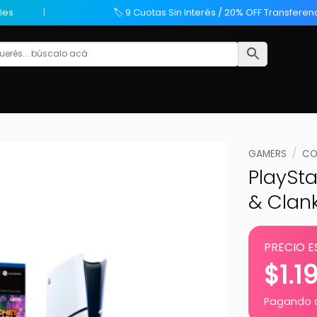
les
🏷️ 9 Cuotas Sin Interés / 20% OFF Transferen
GAMERS
/
CO
PlaySta
& Clan
PRECIO E
$
1.1
Pagando c