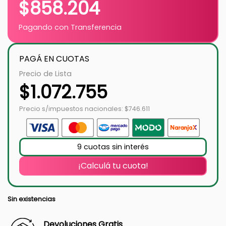
$
858.204
Pagando con Transferencia
PAGÁ EN CUOTAS
Precio de Lista
$
1.072.755
Precio s/impuestos nacionales: $746.611
9 cuotas sin interés
¡Calculá tu cuota!
Sin existencias
Devoluciones Gratis