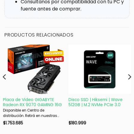
Consultanos por compatibilidad con tu PC y
fuente antes de comprar.
PRODUCTOS RELACIONADOS
Placa de Video GIGABYTE
Disco SSD | Hiksemi | Wave
Radeon RX 9070 GAMING 16G
512GB | M.2 NVMe PCIe 3.0
Disponible en Centro de
distribución. Retirá en nuestras
sucursales en 48 hs hábiles. Si es
$
1.753.685
$
180.999
con envío, despachamos en 72 hs
hábiles.