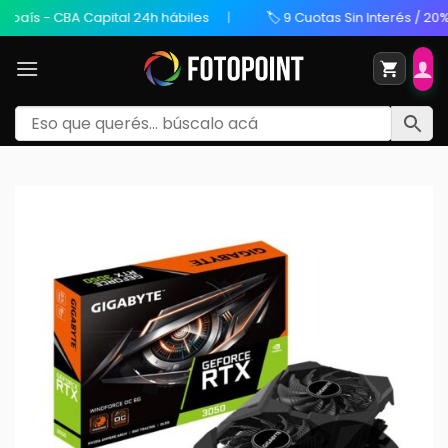
ís - CBA Capital 24h hábiles
🏷️ 9 Cuotas Sin Interés / 20% OFF