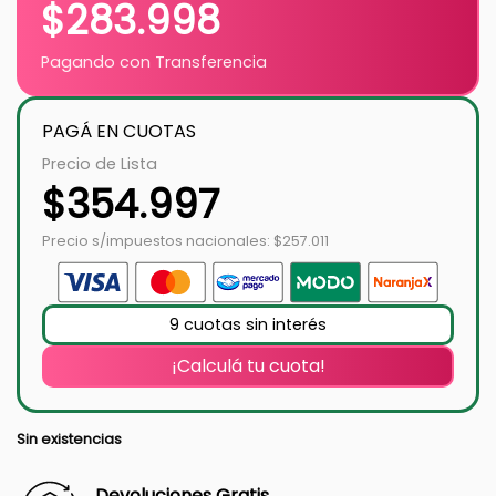
$
283.998
Pagando con Transferencia
PAGÁ EN CUOTAS
Precio de Lista
$
354.997
Precio s/impuestos nacionales: $257.011
9 cuotas sin interés
¡Calculá tu cuota!
Sin existencias
Devoluciones Gratis