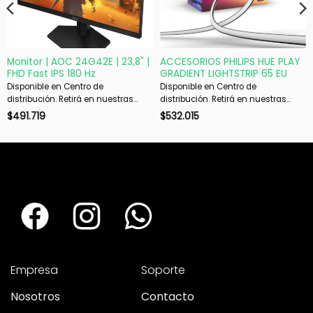
Monitor | AOC 24G42E | 23,8" |
ACCESORIOS PHILIPS HUE PLAY
FHD Fast IPS 180 Hz
GRADIENT LIGHTSTRIP 65 EU
Disponible en Centro de
Disponible en Centro de
distribución. Retirá en nuestras
distribución. Retirá en nuestras
sucursales en 48 hs hábiles. Si es
sucursales en 48 hs hábiles. Si es
$
491.719
$
532.015
con envío, despachamos en 72 hs
con envío, despachamos en 72 hs
hábiles.
hábiles.
Empresa
Soporte
Nosotros
Contacto