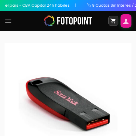
 país - CBA Capital 24h hábiles
🏷️ 9 Cuotas Sin Interés / 20%