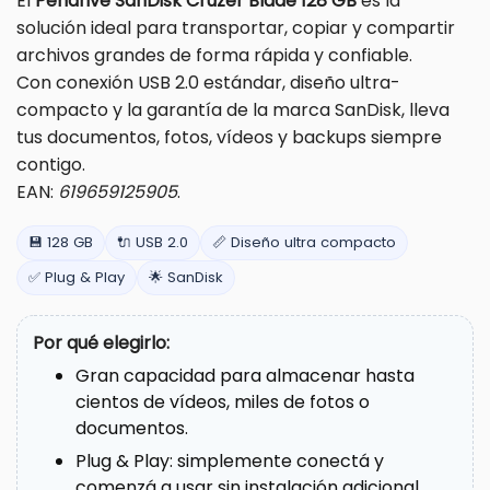
El
Pendrive SanDisk Cruzer Blade 128 GB
es la
solución ideal para transportar, copiar y compartir
archivos grandes de forma rápida y confiable.
Con conexión USB 2.0 estándar, diseño ultra-
compacto y la garantía de la marca SanDisk, lleva
tus documentos, fotos, vídeos y backups siempre
contigo.
EAN:
619659125905
.
💾 128 GB
🔌 USB 2.0
📏 Diseño ultra compacto
✅ Plug & Play
🌟 SanDisk
Por qué elegirlo:
Gran capacidad para almacenar hasta
cientos de vídeos, miles de fotos o
documentos.
Plug & Play: simplemente conectá y
comenzá a usar sin instalación adicional.