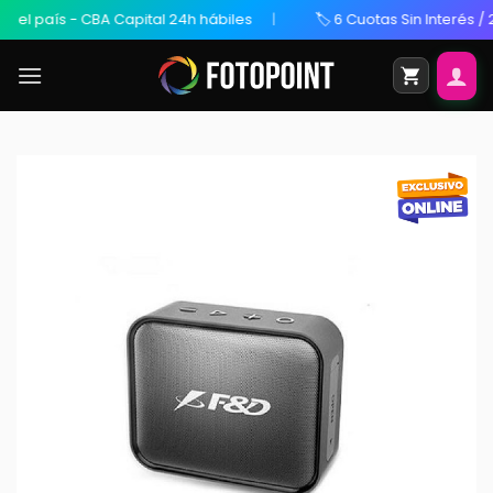
l país - CBA Capital 24h hábiles
🏷️ 6 Cuotas Sin Interés / 20