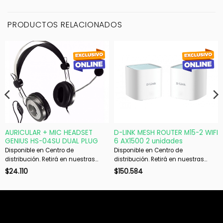
PRODUCTOS RELACIONADOS
AURICULAR + MIC HEADSET
D-LINK MESH ROUTER M15-2 WIFI
GENIUS HS-04SU DUAL PLUG
6 AX1500 2 unidades
Disponible en Centro de
Disponible en Centro de
distribución. Retirá en nuestras
distribución. Retirá en nuestras
sucursales en 48 hs hábiles. Si es
sucursales en 48 hs hábiles. Si es
$
24.110
$
150.584
con envío, despachamos en 72 hs
con envío, despachamos en 72 hs
hábiles.
hábiles.