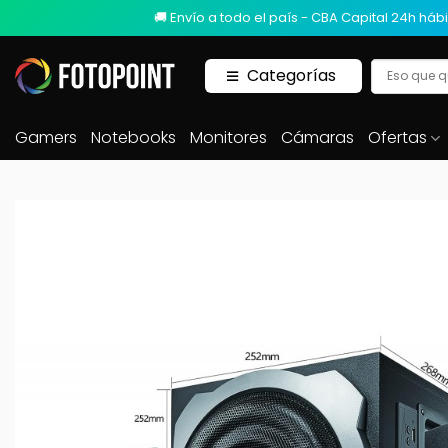
🚚 Envío a todo el país - CBA Capital 24h hábi
Categorías
Gamers
Notebooks
Monitores
Cámaras
Ofertas