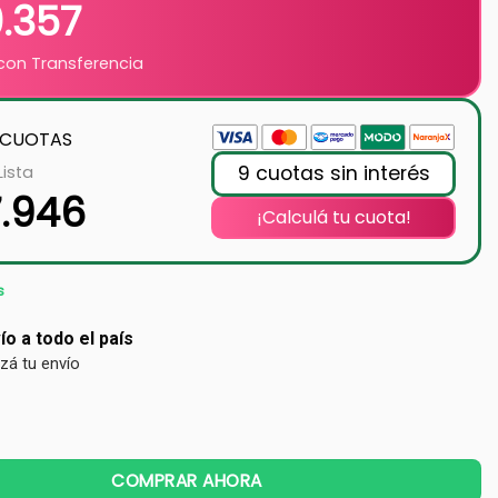
0.357
on Transferencia
 CUOTAS
9 cuotas sin interés
Lista
7.946
¡Calculá tu cuota!
s
ío a todo el país
izá tu envío
COMPRAR AHORA