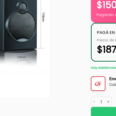
$
15
Pagando c
PAGÁ EN
Precio de 
$
18
Hay existencia
Env
Cot