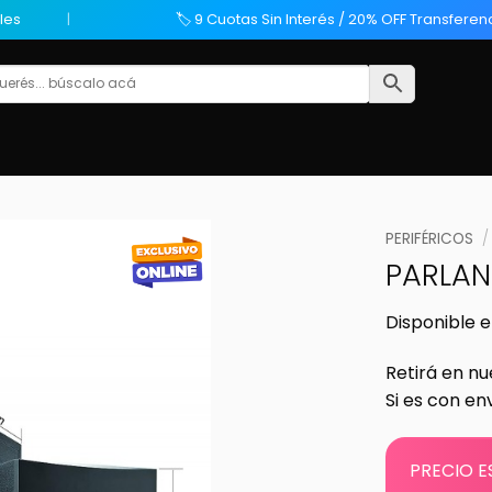
les
🏷️ 9 Cuotas Sin Interés / 20% OFF Transferen
PERIFÉRICOS
/
PARLANT
Disponible e
Retirá en nu
Si es con en
PRECIO E