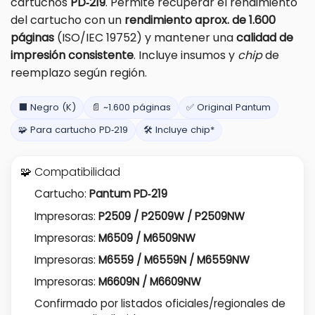
cartuchos
PD‑219
. Permite recuperar el rendimiento
del cartucho con un
rendimiento aprox. de 1.600
páginas
(ISO/IEC 19752) y mantener una
calidad de
impresión consistente
. Incluye insumos y
chip
de
reemplazo según región.
⬛ Negro (K)
📄 ~1.600 páginas
✅ Original Pantum
🧩 Para cartucho PD‑219
🛠️ Incluye chip*
🧩 Compatibilidad
Cartucho:
Pantum PD‑219
Impresoras:
P2509 / P2509W / P2509NW
Impresoras:
M6509 / M6509NW
Impresoras:
M6559 / M6559N / M6559NW
Impresoras:
M6609N / M6609NW
Confirmado por listados oficiales/regionales de