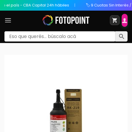
l país - CBA Capital 24h hábiles
🏷️ 9 Cuotas Sin Interés / 20%