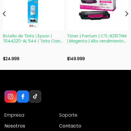
Botella de Tinta | Epson |
Tóner | Pantum | CTL-B2107HM
T544220-AL 544 | Tinta Cian
| Magenta | Alto rendimiento
65ml | EcoTank L1110/L3150
2500 páginas
$
24.999
$
149.999
Empresa
Soporte
Nosotros
Contacto