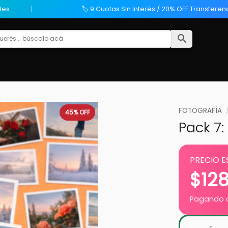
les
🏷️ 9 Cuotas Sin Interés / 20% OFF Transferen
FOTOGRAFÍA
45%
OFF
Pack 7:
PRECIO E
$
12
Pagando c