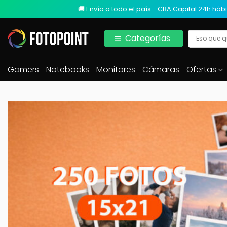
🚚 Envío a todo el país - CBA Capital 24h hábi
Categorías
Gamers
Notebooks
Monitores
Cámaras
Ofertas