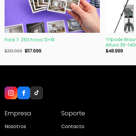
+
+
Trípode Braun 
Pack 7: 250 Fotos 13×18
Altura 39–140
$
213.999
$
117.699
$
48.999
Empresa
Soporte
Nosotros
Contacto