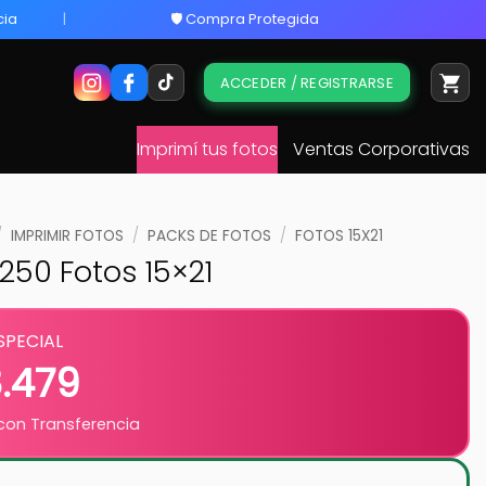
cia
🛡️ Compra Protegida
ACCEDER / REGISTRARSE
Imprimí tus fotos
Ventas Corporativas
/
IMPRIMIR FOTOS
/
PACKS DE FOTOS
/
FOTOS 15X21
 250 Fotos 15×21
SPECIAL
8.479
on Transferencia