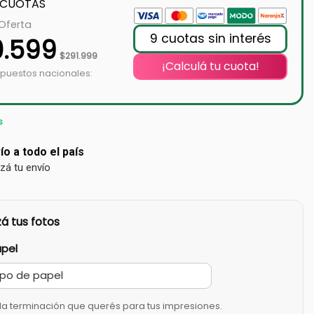
 CUOTAS
 Oferta
9 cuotas sin interés
0.599
$
291.999
¡Calculá tu cuota!
mpuestos nacionales:
s
ío a todo el país
izá tu envío
á tus fotos
apel
la terminación que querés para tus impresiones.