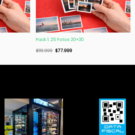
+
Pack 1: 25 Fotos 20×30
$
119.999
$
77.999