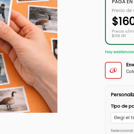
PAGÁ EN
Precio de
$
16
Precio s/i
$106.181
Hay existencia
Env
Cot
Personaliz
Tipo de p
Seleccioná 