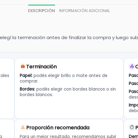
DESCRIPCIÓN
INFORMACIÓN ADICIONAL
legí la terminación antes de finalizar la compra y luego s
Terminación
C
🖨️
📤
tales
Papel:
podés elegir brillo o mate antes de
Paso
comprar.
Paso
Bordes:
podés elegir con bordes blancos o sin
Paso
bordes blancos.
desd
Impo
deb
Proporción recomendada
P
⚠️
⏱️
na
Para un mejor resultado, recomendamos subir
Dem