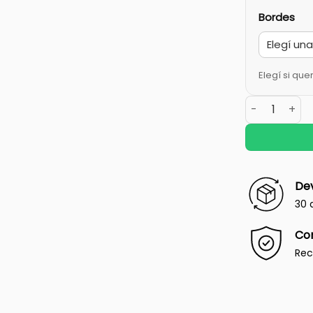
Bordes
Elegí si que
Dev
30 
Co
Rec