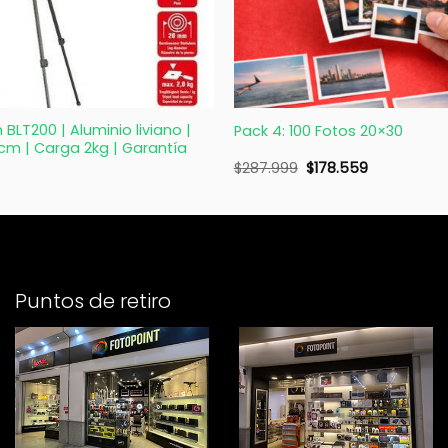
+
BLT200 | Aluminio liviano |
Pack 4: 100 Fotos 20×30
cm | Carga 2kg | Garantía
$
287.999
$
178.559
Puntos de retiro