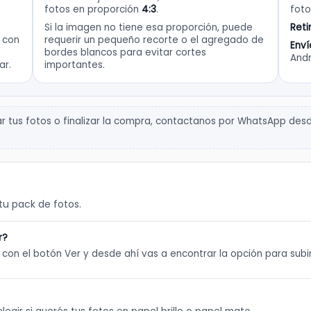
fotos en proporción
4:3
.
foto
Si la imagen no tiene esa proporción, puede
Reti
e con
requerir un pequeño recorte o el agregado de
Enví
e
bordes blancos para evitar cortes
Andr
ar.
importantes.
 tus fotos o finalizar la compra, contactanos por WhatsApp desde
u pack de fotos.
r?
o con el botón Ver y desde ahí vas a encontrar la opción para subi