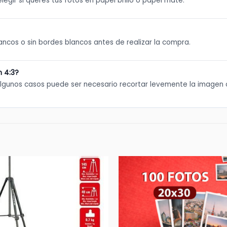
legir si querés tus fotos en papel brillo o papel mate.
lancos o sin bordes blancos antes de realizar la compra.
n 4:3?
lgunos casos puede ser necesario recortar levemente la imagen 