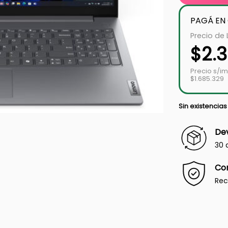
PAGÁ EN
Precio de 
$
2.3
Precio s/i
$1.685.329
Sin existencias
Dev
30 
Co
Rec