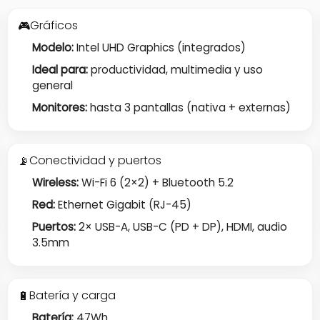
Gráficos
🎮
Modelo:
Intel UHD Graphics (integrados)
Ideal para:
productividad, multimedia y uso
general
Monitores:
hasta 3 pantallas (nativa + externas)
Conectividad y puertos
📡
Wireless:
Wi-Fi 6 (2×2) + Bluetooth 5.2
Red:
Ethernet Gigabit (RJ-45)
Puertos:
2× USB-A, USB-C (PD + DP), HDMI, audio
3.5mm
Batería y carga
🔋
Batería:
47Wh