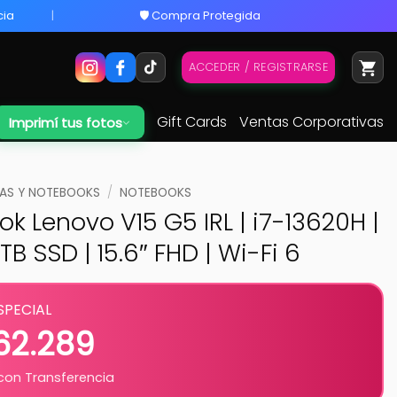
cia
🛡️ Compra Protegida
ACCEDER / REGISTRARSE
Gift Cards
Ventas Corporativas
Imprimí tus fotos
S Y NOTEBOOKS
/
NOTEBOOKS
k Lenovo V15 G5 IRL | i7-13620H |
TB SSD | 15.6″ FHD | Wi-Fi 6
SPECIAL
862.289
on Transferencia