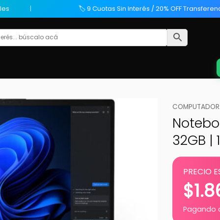
les
🏷️ 9 Cuotas Sin Interés / 20% OFF Transferen
COMPUTADORA
Noteboo
32GB | 1
PRECIO E
$
1.
Pagando c