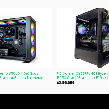
+
en 5 8600G | Gráficos
PC Gamer CYBERPUNK | Ryzen 
16GB DDR5 | SSD 1TB NVMe
5050 8GB | 16GB | SSD 512GB 
$
2.199.999