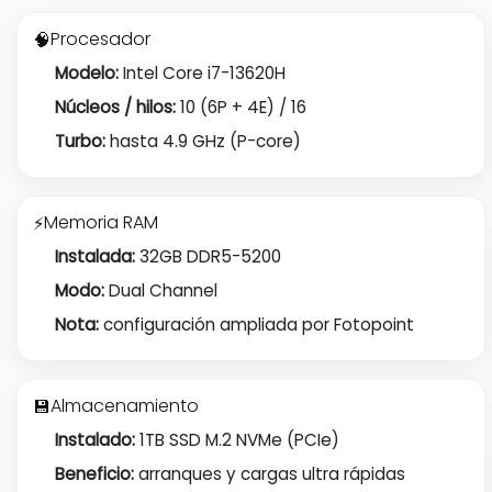
Procesador
🧠
Modelo:
Intel Core i7-13620H
Núcleos / hilos:
10 (6P + 4E) / 16
Turbo:
hasta 4.9 GHz (P-core)
Memoria RAM
⚡
Instalada:
32GB DDR5-5200
Modo:
Dual Channel
Nota:
configuración ampliada por Fotopoint
Almacenamiento
💾
Instalado:
1TB SSD M.2 NVMe (PCIe)
Beneficio:
arranques y cargas ultra rápidas