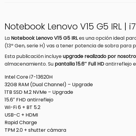
Notebook Lenovo V15 G5 IRL | i7-
La
Notebook Lenovo V15 G5 IRL
es una opción ideal par
(13ª Gen, serie H) vas a tener potencia de sobra para 
Esta publicación incluye
upgrade realizado por nosotro
almacenamiento. Su
pantalla 15.6″ Full HD
antirreflejo
Intel Core i7-13620H
32GB RAM (Dual Channel) – Upgrade
1TB SSD M.2 NVMe – Upgrade
15.6″ FHD antirreflejo
Wi-Fi 6 + BT 5.2
USB-C + HDMI
Rapid Charge
TPM 2.0 + shutter cámara