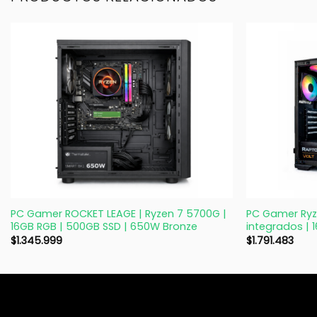
+
+
PC Gamer ROCKET LEAGE | Ryzen 7 5700G |
PC Gamer Ryz
16GB RGB | 500GB SSD | 650W Bronze
integrados | 
$
1.345.999
$
1.791.483