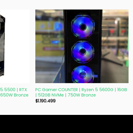
+
5 5500 | RTX
PC Gamer COUNTER | Ryzen 5 5600G | 16GB
| 650W Bronze
| 512GB NVMe | 750W Bronze
$
1.190.499