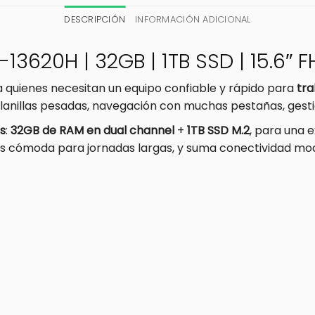
DESCRIPCIÓN
INFORMACIÓN ADICIONAL
13620H | 32GB | 1TB SSD | 15.6″ F
a quienes necesitan un equipo confiable y rápido para
tra
planillas pesadas, navegación con muchas pestañas, gestió
s
:
32GB de RAM en dual channel
+
1TB SSD M.2
, para una 
 es cómoda para jornadas largas, y suma conectividad m