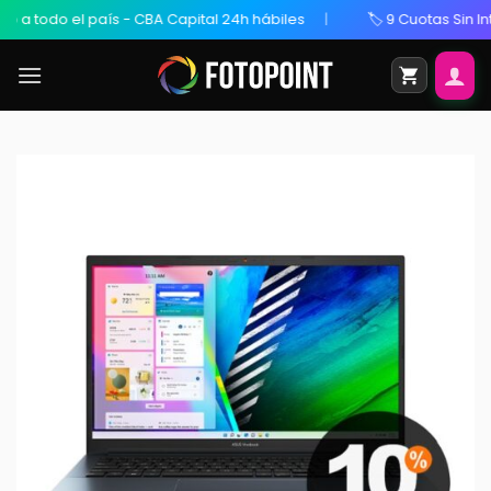
país - CBA Capital 24h hábiles
🏷️ 9 Cuotas Sin Interés / 20% 