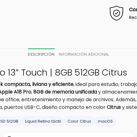
Co
Rec
DESCRIPCIÓN
INFORMACIÓN ADICIONAL
 13” Touch | 8GB 512GB Citrus
 compacta, liviana y eficiente
, ideal para estudio, traba
Apple A18 Pro
,
8GB de memoria unificada
y almacenamie
me office, entretenimiento y manejo de archivos. Además
a, puertos USB-C, diseño compacto en color
Citrus
y sist
SSD 512GB
Liquid Retina táctil
Color Citrus
macOS