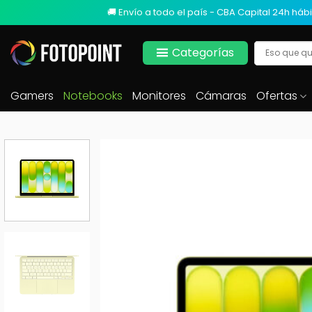
🚚 Envío a todo el país - CBA Capital 24h hábi
Categorías
Gamers
Notebooks
Monitores
Cámaras
Ofertas