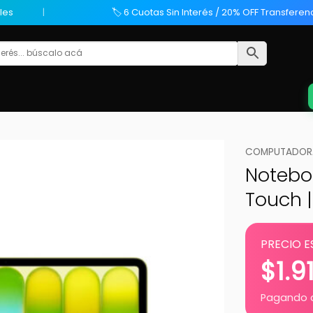
les
🏷️ 6 Cuotas Sin Interés / 20% OFF Transferen
COMPUTADORA
Noteboo
Touch |
PRECIO E
$
1.9
Pagando c