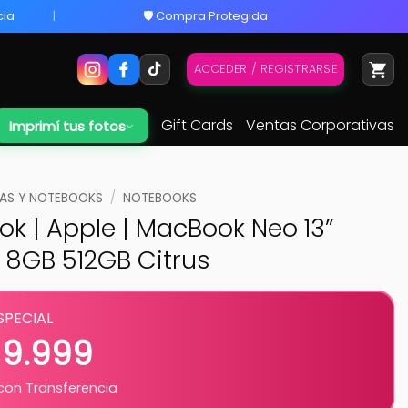
cia
🛡️ Compra Protegida
ACCEDER / REGISTRARSE
Gift Cards
Ventas Corporativas
Imprimí tus fotos
S Y NOTEBOOKS
/
NOTEBOOKS
k | Apple | MacBook Neo 13”
 8GB 512GB Citrus
SPECIAL
19.999
on Transferencia