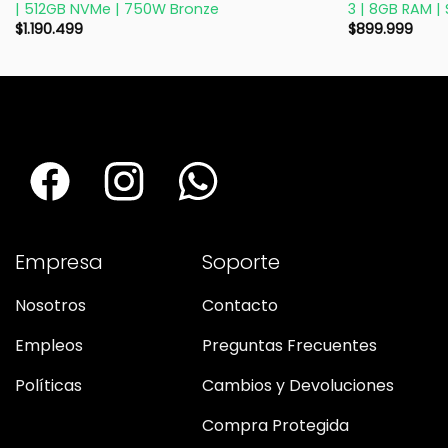
| 512GB NVMe | 750W Bronze
3 | 8GB RAM |
$
1.190.499
$
899.999
Empresa
Soporte
Nosotros
Contacto
Empleos
Preguntas Frecuentes
Políticas
Cambios y Devoluciones
Compra Protegida