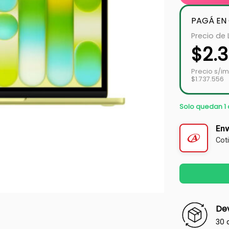
PAGÁ EN
Precio de 
$
2.
Precio s/i
$1.737.556
Solo quedan 1 
Env
Cot
Dev
30 