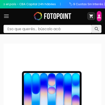
 país - CBA Capital 24h hábiles
🏷️ 9 Cuotas Sin Interés / 20% 