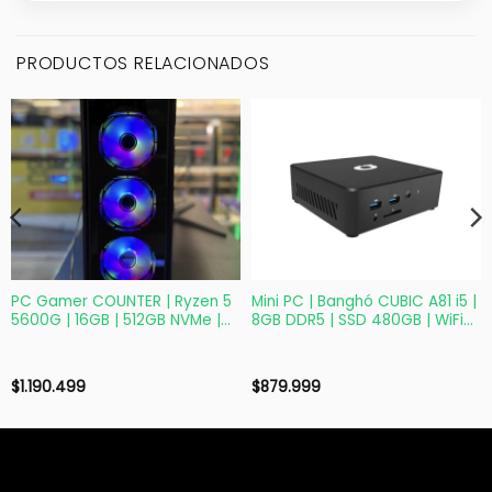
PRODUCTOS RELACIONADOS
PC Gamer COUNTER | Ryzen 5
Mini PC | Banghó CUBIC A81 i5 |
5600G | 16GB | 512GB NVMe |
8GB DDR5 | SSD 480GB | WiFi
750W Bronze
6E | FreeDOS
$
1.190.499
$
879.999