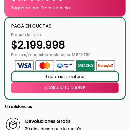
Pagando con Transferencia
PAGÁ EN CUOTAS
Precio de Lista
$
2.199.998
Precio s/impuestos nacionales: $1.592.759
9 cuotas sin interés
¡Calculá tu cuota!
Sin existencias
Devoluciones Gratis
30 días desde que lo recibís.