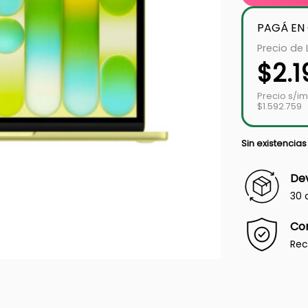
PAGÁ EN
Precio de 
$
2.
Precio s/i
$1.592.759
Sin existencias
Dev
30 
Co
Rec