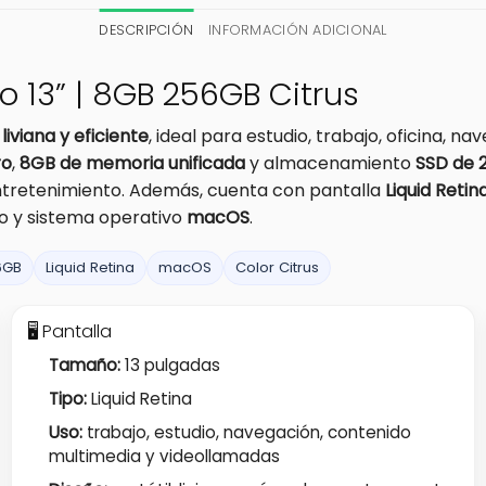
DESCRIPCIÓN
INFORMACIÓN ADICIONAL
 13” | 8GB 256GB Citrus
viana y eficiente
, ideal para estudio, trabajo, oficina, n
ro
,
8GB de memoria unificada
y almacenamiento
SSD de 
entretenimiento. Además, cuenta con pantalla
Liquid Retin
o y sistema operativo
macOS
.
6GB
Liquid Retina
macOS
Color Citrus
🖥️ Pantalla
Tamaño:
13 pulgadas
Tipo:
Liquid Retina
Uso:
trabajo, estudio, navegación, contenido
multimedia y videollamadas