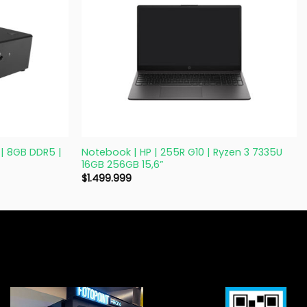
+
 | 8GB DDR5 |
Notebook | HP | 255R G10 | Ryzen 3 7335U
16GB 256GB 15,6”
$
1.499.999