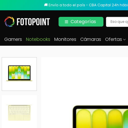
🚚 Envío a todo el país - CBA Capital 24h hábi
Categorías
Gamers
Notebooks
Monitores
Cámaras
Ofertas