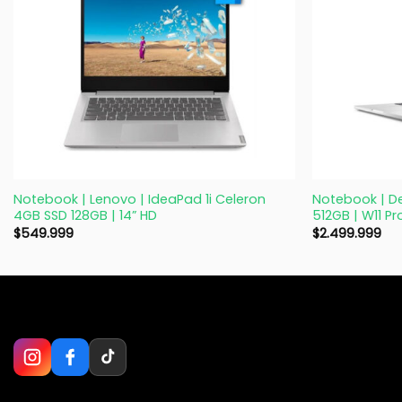
+
+
Notebook | Lenovo | IdeaPad 1i Celeron
Notebook | Del
4GB SSD 128GB | 14” HD
512GB | W11 Pr
$
549.999
$
2.499.999