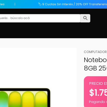
les
🏷️ 9 Cuotas Sin Interés / 20% OFF Transferen
COMPUTADORA
Noteboo
8GB 25
PRECIO E
$
1.
Pagando c