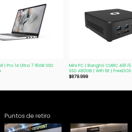
+
l | Pro 14 Ultra 7 16GB SSD
Mini PC | Banghó CUBIC A81 i5
o
SSD 480GB | WiFi 6E | FreeDOS
$
879.999
Puntos de retiro