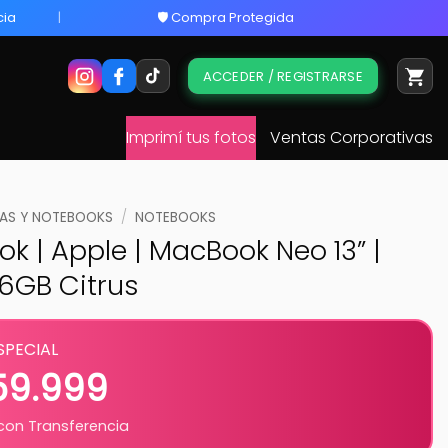
cia
🛡️ Compra Protegida
ACCEDER / REGISTRARSE
Imprimí tus fotos
Ventas Corporativas
S Y NOTEBOOKS
/
NOTEBOOKS
k | Apple | MacBook Neo 13” |
6GB Citrus
SPECIAL
759.999
on Transferencia