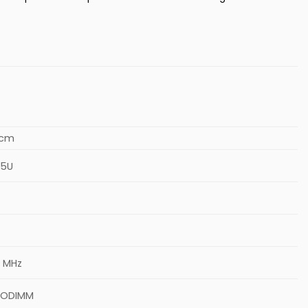
 cm
25U
 MHz
SODIMM