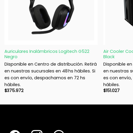
+
+
Auriculares Inalámbricos Logitech G522
Air Cooler Co
Negro
Black
Disponible en Centro de distribución. Retirá
Disponible en 
en nuestras sucursales en 48 hs hábiles. Si
en nuestras su
es con envío, despachamos en 72 hs
es con envío
hábiles.
hábiles.
$
375.972
$
151.027