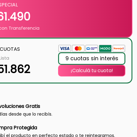
SPECIAL
61.490
on Transferencia
 CUOTAS
9 cuotas sin interés
Lista
51.862
¡Calculá tu cuota!
oluciones Gratis
días desde que lo recibís.
mpra Protegida
ibí el producto en perfecto estado o te reintegramos.