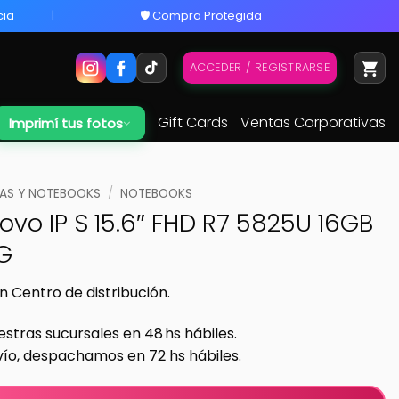
cia
🛡️ Compra Protegida
ACCEDER / REGISTRARSE
Gift Cards
Ventas Corporativas
Imprimí tus fotos
S Y NOTEBOOKS
/
NOTEBOOKS
ovo IP S 15.6″ FHD R7 5825U 16GB
G
n Centro de distribución.
estras sucursales en 48 hs hábiles.
vío, despachamos en 72 hs hábiles.