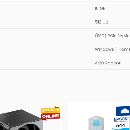
16 GB
512 GB
(SSD) PCIe NVMe
Windows 11 Hom
AMD Radeon