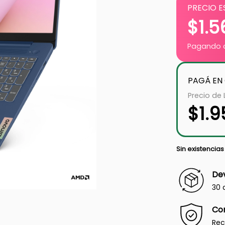
PRECIO E
$
1.5
Pagando c
PAGÁ EN
Precio de 
$
1.9
Sin existencias
Dev
30 
Co
Rec