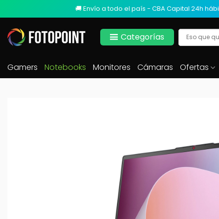
🚚 Envío a todo el país - CBA Capital 24h hábi
Categorías
Gamers
Notebooks
Monitores
Cámaras
Ofertas