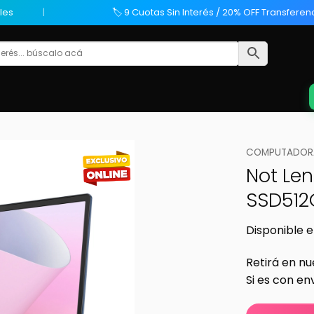
les
🏷️ 9 Cuotas Sin Interés / 20% OFF Transferen
COMPUTADORA
Not Len
SSD512
Disponible e
Retirá en nu
Si es con en