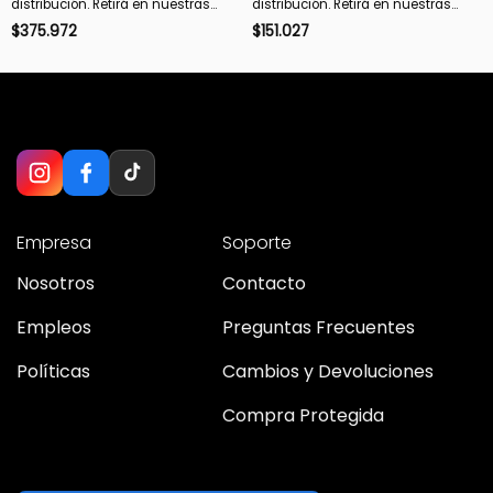
distribución. Retirá en nuestras
distribución. Retirá en nuestras
sucursales en 48 hs hábiles. Si es
sucursales en 48 hs hábiles. Si es
$
375.972
$
151.027
con envío, despachamos en 72 hs
con envío, despachamos en 72 hs
hábiles.
hábiles.
Empresa
Soporte
Nosotros
Contacto
Empleos
Preguntas Frecuentes
Políticas
Cambios y Devoluciones
Compra Protegida