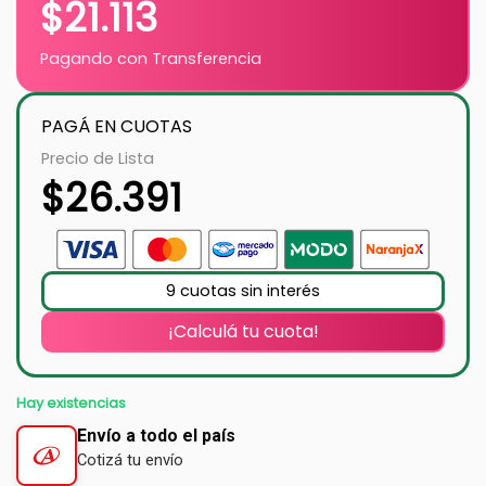
$
21.113
Pagando con Transferencia
PAGÁ EN CUOTAS
Precio de Lista
$
26.391
9 cuotas sin interés
¡Calculá tu cuota!
Hay existencias
Envío a todo el país
Cotizá tu envío