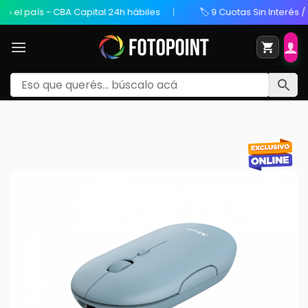
l país - CBA Capital 24h hábiles
🏷️ 9 Cuotas Sin Interés / 20