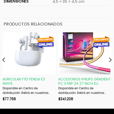
DIMENSIONES
4,5 × 35 × 4,5 cm
PRODUCTOS RELACIONADOS
AURICULAR FYD FENDA E3
ACCESORIOS PHILIPS GRADIENT
WHITE
PC STRIP 24 27 INCH EU
Disponible en Centro de
Disponible en Centro de
distribución. Retirá en nuestras
distribución. Retirá en nuestras
sucursales en 48 hs hábiles. Si es
sucursales en 48 hs hábiles. Si es
$
77.768
$
341.208
con envío, despachamos en 72 hs
con envío, despachamos en 72 hs
hábiles.
hábiles.