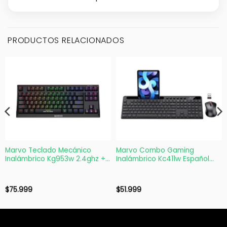
PRODUCTOS RELACIONADOS
Marvo Teclado Mecánico
Marvo Combo Gaming
Inalámbrico Kg953w 2.4ghz +
Inalámbrico Kc411w Español
Bt
Mouse y Teclado
$
75.999
$
51.999