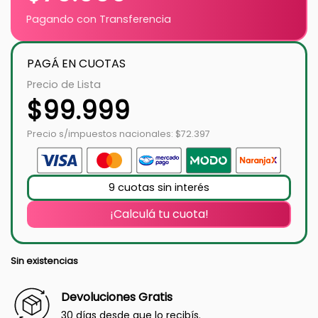
Pagando con Transferencia
PAGÁ EN CUOTAS
Precio de Lista
$
99.999
Precio s/impuestos nacionales: $72.397
9 cuotas sin interés
¡Calculá tu cuota!
Sin existencias
Devoluciones Gratis
30 días desde que lo recibís.