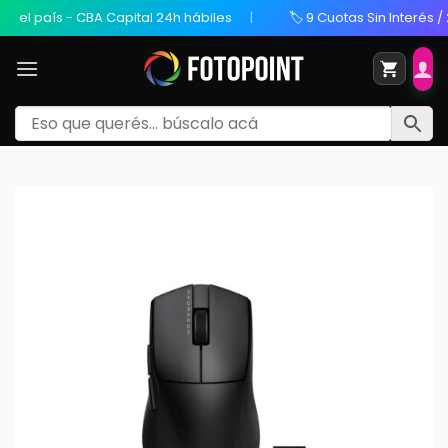
 país - CBA Capital 24h hábiles
🏷️ 9 Cuotas Sin Interés / 20% 