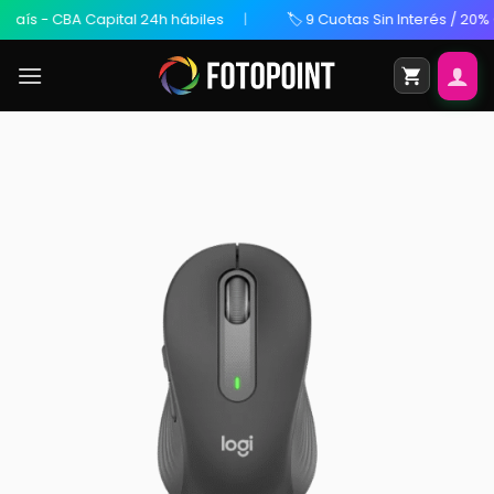
s - CBA Capital 24h hábiles
🏷️ 9 Cuotas Sin Interés / 20% OFF