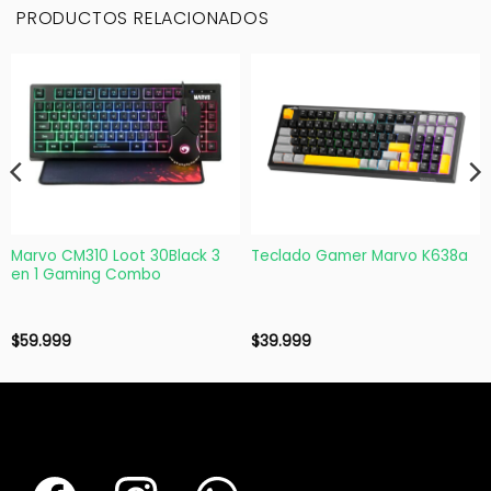
PRODUCTOS RELACIONADOS
Marvo CM310 Loot 30Black 3
Teclado Gamer Marvo K638a
en 1 Gaming Combo
$
59.999
$
39.999