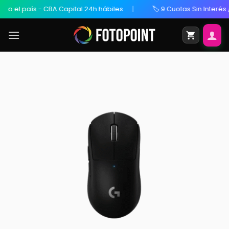
el país - CBA Capital 24h hábiles
🏷️ 9 Cuotas Sin Interés / 20