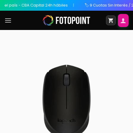
país - CBA Capital 24h hábiles
🏷️ 9 Cuotas Sin Interés / 20% 