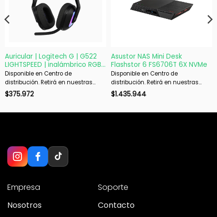
Auricular | Logitech G | G522
Asustor NAS Mini Desk
LIGHTSPEED | inalámbrico RGB
Flashstor 6 FS6706T 6X NVMe
Bluetooth 5.3
Disponible en Centro de
Disponible en Centro de
distribución. Retirá en nuestras
distribución. Retirá en nuestras
sucursales en 48 hs hábiles. Si es
sucursales en 48 hs hábiles. Si es
$
375.972
$
1.435.944
con envío, despachamos en 72 hs
con envío, despachamos en 72 hs
hábiles.
hábiles.
Empresa
Soporte
Nosotros
Contacto