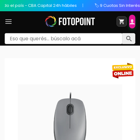
l país - CBA Capital 24h hábiles
🏷️ 9 Cuotas Sin Interés / 20