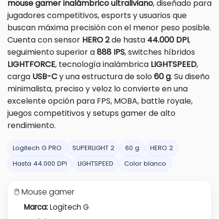
mouse gamer inalámbrico ultraliviano
, diseñado para
jugadores competitivos, esports y usuarios que
buscan máxima precisión con el menor peso posible.
Cuenta con sensor
HERO 2
de hasta
44.000 DPI
,
seguimiento superior a
888 IPS
, switches híbridos
LIGHTFORCE
, tecnología inalámbrica
LIGHTSPEED
,
carga
USB-C
y una estructura de solo
60 g
. Su diseño
minimalista, preciso y veloz lo convierte en una
excelente opción para FPS, MOBA, battle royale,
juegos competitivos y setups gamer de alto
rendimiento.
Logitech G PRO
SUPERLIGHT 2
60 g
HERO 2
Hasta 44.000 DPI
LIGHTSPEED
Color blanco
🖱️ Mouse gamer
Marca:
Logitech G