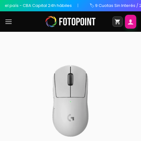
país - CBA Capital 24h hábiles
🏷️ 9 Cuotas Sin Interés / 20% O