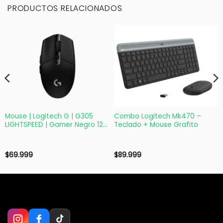
PRODUCTOS RELACIONADOS
Mouse | Logitech G | G305
Combo Logitech Mk470 –
LIGHTSPEED | Gamer Negro 12K
Teclado + Mouse Grafito
DPI
$
69.999
$
89.999