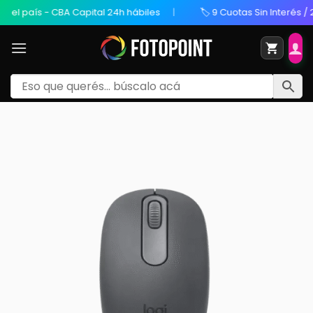
aís - CBA Capital 24h hábiles
🏷️ 9 Cuotas Sin Interés / 20% O