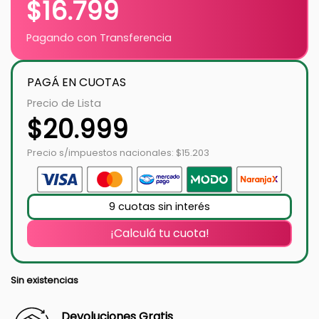
$
16.799
Pagando con Transferencia
PAGÁ EN CUOTAS
Precio de Lista
$
20.999
Precio s/impuestos nacionales: $15.203
9 cuotas sin interés
¡Calculá tu cuota!
Sin existencias
Devoluciones Gratis