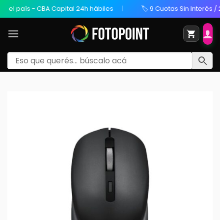
l país - CBA Capital 24h hábiles
🏷️ 9 Cuotas Sin Interés / 20