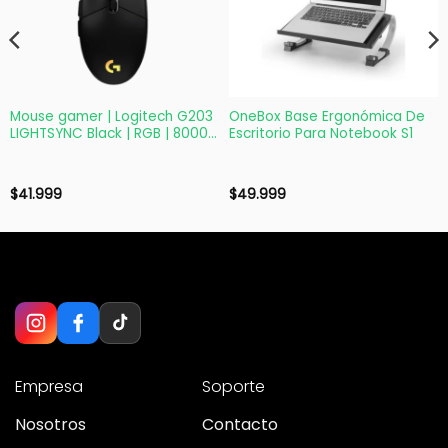
Mouse gamer | Logitech G203
OneBox Base Ergonómica De
LIGHTSYNC Black | RGB | 8000
Escritorio Para Notebook S1
DPI | USB
$
41.999
$
49.999
Empresa
Soporte
Nosotros
Contacto