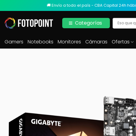
🚚 Envío a todo el país - CBA Capital 24h hábi
Categorías
Gamers
Notebooks
Monitores
Cámaras
Ofertas