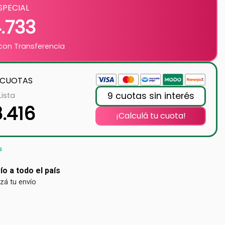
SPECIAL
4.733
on Transferencia
 CUOTAS
9 cuotas sin interés
Lista
8.416
¡Calculá tu cuota!
s
ío a todo el país
izá tu envío