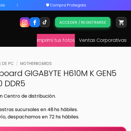
cia
🛡️ Compra Protegida
ACCEDER / REGISTRARSE
Imprimí tus fotos
Ventas Corporativas
 DE PC
/
MOTHERBOARDS
board GIGABYTE H610M K GEN5
0 DDR5
n Centro de distribución.
estras sucursales en 48 hs hábiles.
vío, despachamos en 72 hs hábiles.