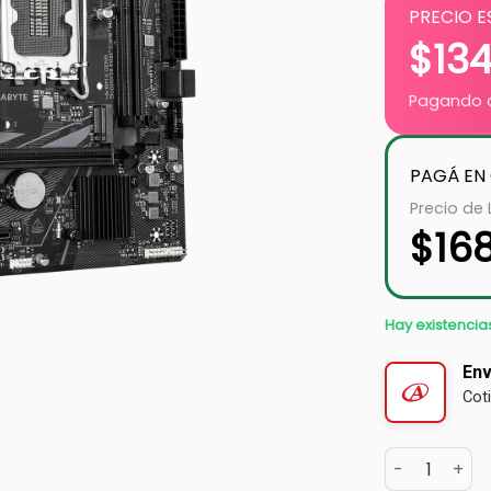
PRECIO E
$
13
Pagando c
PAGÁ EN
Precio de 
$
16
Hay existencia
Env
Cot