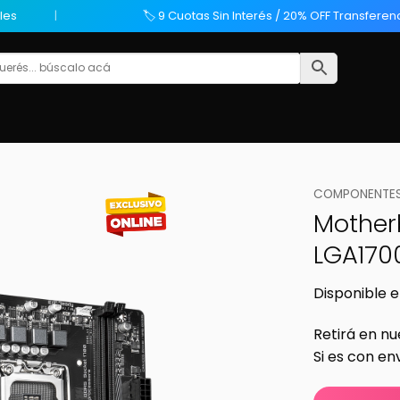
les
🏷️ 9 Cuotas Sin Interés / 20% OFF Transferen
COMPONENTES
Mother
LGA170
Disponible e
Retirá en nu
Si es con en