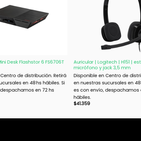
+
ini Desk Flashstor 6 FS6706T
Auricular | Logitech | H151 | e
micrófono y jack 3,5 mm
Centro de distribución. Retirá
Disponible en Centro de distri
cursales en 48 hs hábiles. Si
en nuestras sucursales en 48 h
, despachamos en 72 hs
es con envío, despachamos 
hábiles.
$
41.359