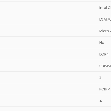
Intel 
LGA17
Micro
No
DDR4
UDIMM
2
PCIe 4
4