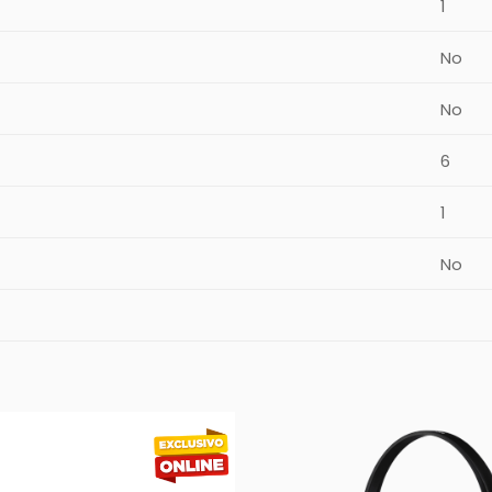
1
No
No
6
1
No