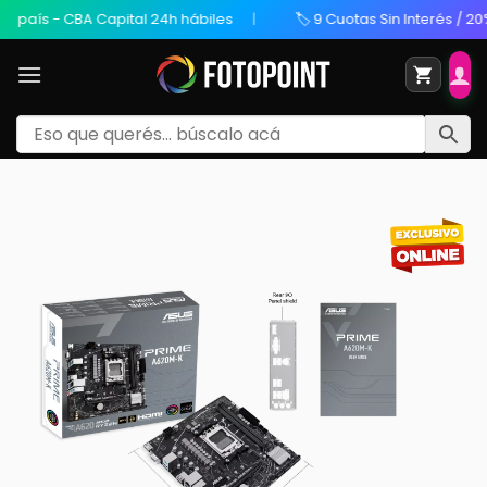
aís - CBA Capital 24h hábiles
🏷️ 9 Cuotas Sin Interés / 20% O