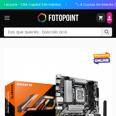
l país - CBA Capital 24h hábiles
🏷️ 9 Cuotas Sin Interés / 20