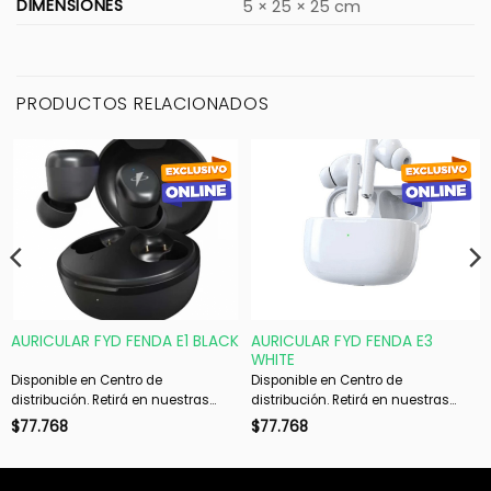
DIMENSIONES
5 × 25 × 25 cm
PRODUCTOS RELACIONADOS
AURICULAR FYD FENDA E1 BLACK
AURICULAR FYD FENDA E3
WHITE
Disponible en Centro de
Disponible en Centro de
distribución. Retirá en nuestras
distribución. Retirá en nuestras
sucursales en 48 hs hábiles. Si es
sucursales en 48 hs hábiles. Si es
$
77.768
$
77.768
con envío, despachamos en 72 hs
con envío, despachamos en 72 hs
hábiles.
hábiles.