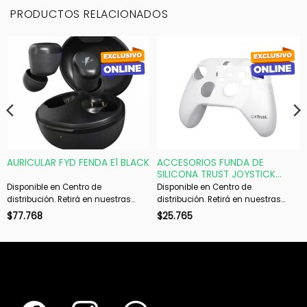
PRODUCTOS RELACIONADOS
AURICULAR FYD FENDA E1 BLACK
ACCESORIOS FUNDA DE
SILICONA TRUST JOYSTICK
XBOX TRANS GXT749
Disponible en Centro de
Disponible en Centro de
distribución. Retirá en nuestras
distribución. Retirá en nuestras
sucursales en 48 hs hábiles. Si es
sucursales en 48 hs hábiles. Si es
$
77.768
$
25.765
con envío, despachamos en 72 hs
con envío, despachamos en 72 hs
hábiles.
hábiles.