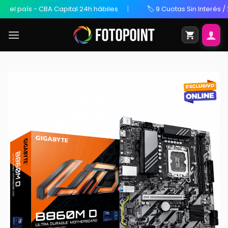
l país - CBA Capital 24h hábiles
🏷️ 9 Cuotas Sin Interés / 20