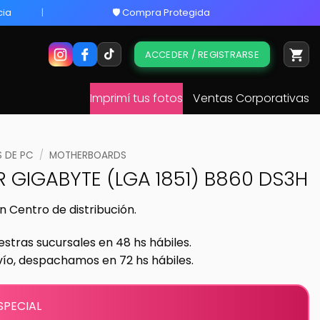
cia
🛡️ Compra Protegida
ACCEDER / REGISTRARSE
Imprimí tus fotos
Ventas Corporativas
 DE PC
/
MOTHERBOARDS
 GIGABYTE (LGA 1851) B860 DS3H
n Centro de distribución.
estras sucursales en 48 hs hábiles.
vío, despachamos en 72 hs hábiles.
SPECIAL