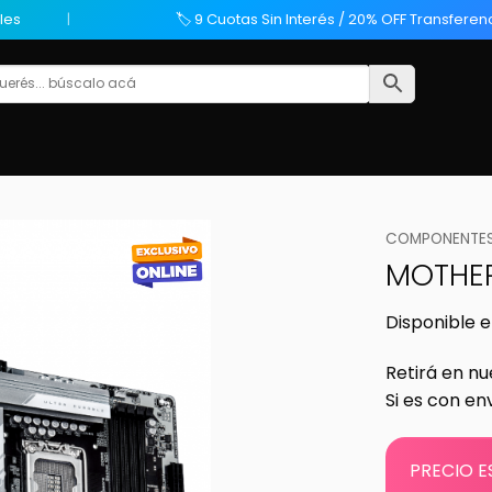
les
🏷️ 9 Cuotas Sin Interés / 20% OFF Transferen
COMPONENTES
MOTHER
Disponible e
Retirá en nu
Si es con en
PRECIO E