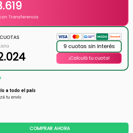
3.619
on Transferencia
 CUOTAS
9 cuotas sin interés
Lista
2.024
¡Calculá tu cuota!
s
ío a todo el país
izá tu envío
COMPRAR AHORA