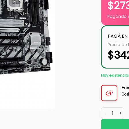
$
27
Pagando c
PAGÁ EN
Precio de 
$
34
Hay existencia
Env
Cot