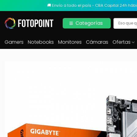
🚚 Envío a todo el país - CBA Capital 24h hábi
Categorías
Gamers
Notebooks
Monitores
Cámaras
Ofertas