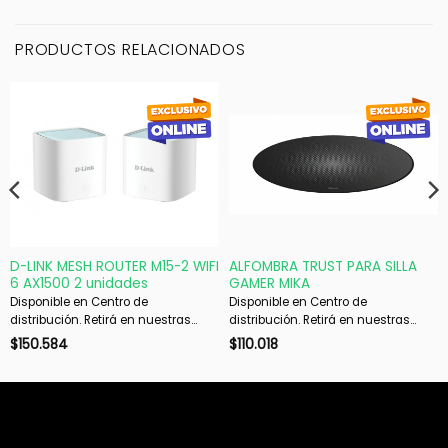
PRODUCTOS RELACIONADOS
D-LINK MESH ROUTER M15-2 WIFI
ALFOMBRA TRUST PARA SILLA
6 AX1500 2 unidades
GAMER MIKA
Disponible en Centro de
Disponible en Centro de
distribución. Retirá en nuestras
distribución. Retirá en nuestras
sucursales en 48 hs hábiles. Si es
sucursales en 48 hs hábiles. Si es
$
150.584
$
110.018
con envío, despachamos en 72 hs
con envío, despachamos en 72 hs
hábiles.
hábiles.