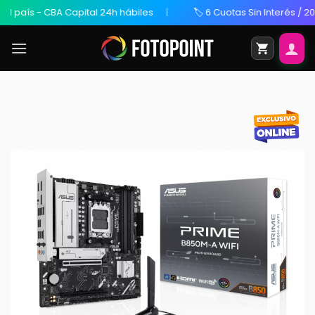
país - CBA Capital 24h hábiles
🏷️ 6 Cuotas Sin Interés / 20% O