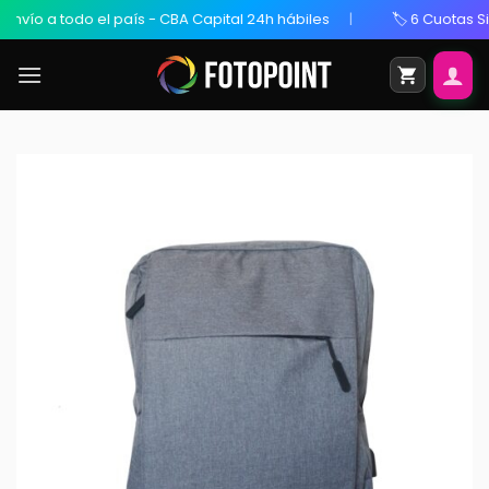
odo el país - CBA Capital 24h hábiles
🏷️ 6 Cuotas Sin Interés