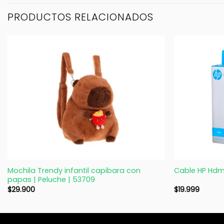
PRODUCTOS RELACIONADOS
+
+
Mochila Trendy infantil capibara con
Cable HP Hdm
papas | Peluche | 53709
$
29.900
$
19.999