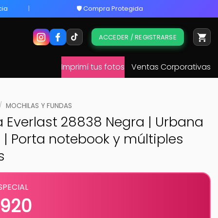
cia
🛡️ Compra Protegida
ACCEDER / REGISTRARSE
Imprimí tus fotos
Ventas Corporativas
/
MOCHILAS Y FUNDAS
a Everlast 28838 Negra | Urbana
 | Porta notebook y múltiples
s
SPECIAL
.920