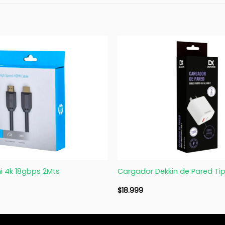
+
i 4k 18gbps 2Mts
Cargador Dekkin de Pared Tip
$
18.999