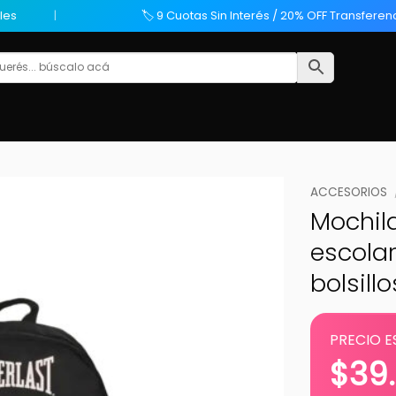
les
🏷️ 9 Cuotas Sin Interés / 20% OFF Transferen
ACCESORIOS
Mochil
escolar
bolsillo
PRECIO E
$
39