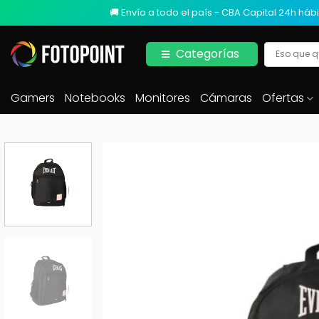
🚚 Envío a todo el país - CBA Capital 24h hábi
Categorías
Gamers
Notebooks
Monitores
Cámaras
Ofertas