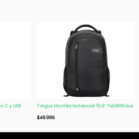
+
o C y USB
Targus Mochila Notebook 15.6″ Tsb89104us
$
49.999