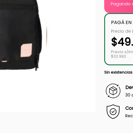
Pagando c
PAGÁ EN
Precio de 
$
49
Precio s/i
$32.992
Sin existencias
Dev
30 
Co
Rec