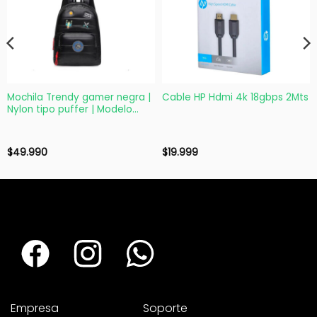
Mochila Trendy gamer negra |
Cable HP Hdmi 4k 18gbps 2Mts
Nylon tipo puffer | Modelo
17630
$
49.990
$
19.999
Empresa
Soporte