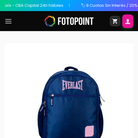
s - CBA Capital 24h hábiles
🏷️ 9 Cuotas Sin Interés / 20% OFF 