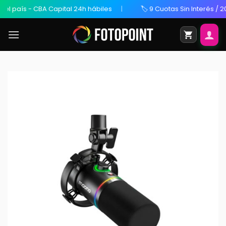
aís - CBA Capital 24h hábiles
🏷️ 9 Cuotas Sin Interés / 20% O