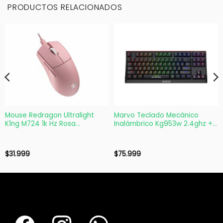
PRODUCTOS RELACIONADOS
Mouse Redragon Ultralight
Marvo Teclado Mecánico
K1ng M724 1k Hz Rosa
Inalámbrico Kg953w 2.4ghz +
Cableado
Bt
$
31.999
$
75.999