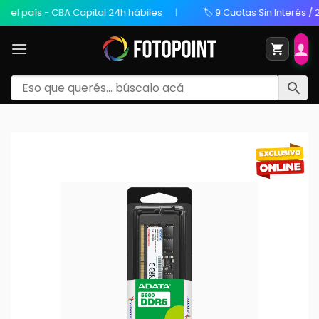
l país - CBA Capital 24h hábiles
🏷️ 9 Cuotas Sin Interés / 20%