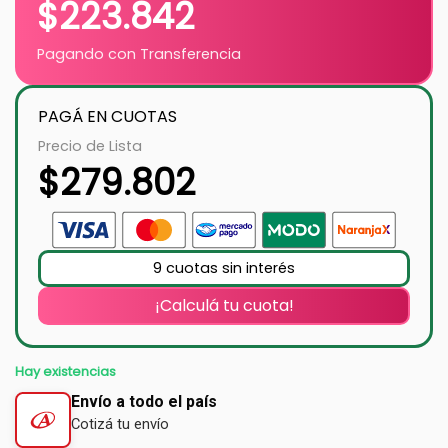
$
223.842
Pagando con Transferencia
PAGÁ EN CUOTAS
Precio de Lista
$
279.802
9 cuotas sin interés
¡Calculá tu cuota!
Hay existencias
Envío a todo el país
Cotizá tu envío