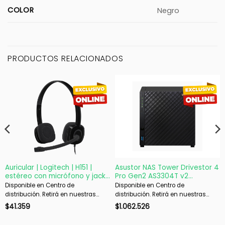
COLOR
Negro
PRODUCTOS RELACIONADOS
Auricular | Logitech | H151 |
Asustor NAS Tower Drivestor 4
estéreo con micrófono y jack
Pro Gen2 AS3304T v2
3,5 mm
4X3.5/2.5
Disponible en Centro de
Disponible en Centro de
distribución. Retirá en nuestras
distribución. Retirá en nuestras
sucursales en 48 hs hábiles. Si es
sucursales en 48 hs hábiles. Si es
$
41.359
$
1.062.526
con envío, despachamos en 72 hs
con envío, despachamos en 72 hs
hábiles.
hábiles.