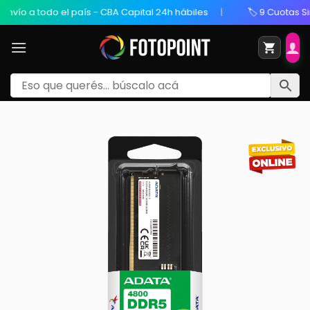
 todo el país - CBA Capital 24h hábiles
🏷️ 9 Cuotas Sin Inter