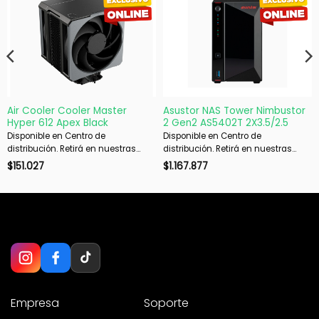
Air Cooler Cooler Master
Asustor NAS Tower Nimbustor
Hyper 612 Apex Black
2 Gen2 AS5402T 2X3.5/2.5
Disponible en Centro de
Disponible en Centro de
distribución. Retirá en nuestras
distribución. Retirá en nuestras
sucursales en 48 hs hábiles. Si es
sucursales en 48 hs hábiles. Si es
$
151.027
$
1.167.877
con envío, despachamos en 72 hs
con envío, despachamos en 72 hs
hábiles.
hábiles.
Empresa
Soporte