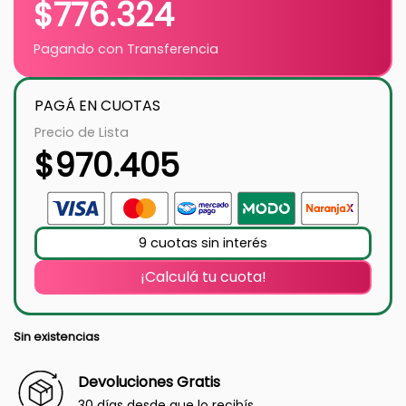
$
776.324
Pagando con Transferencia
PAGÁ EN CUOTAS
Precio de Lista
$
970.405
9 cuotas sin interés
¡Calculá tu cuota!
Sin existencias
Devoluciones Gratis
30 días desde que lo recibís.