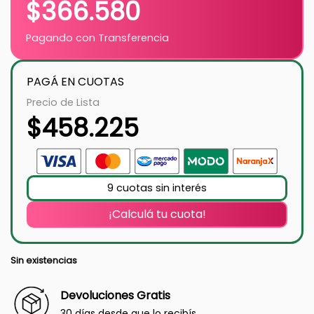
$
366.580
Pagando con Transferencia
PAGÁ EN CUOTAS
Precio de Lista
$
458.225
9 cuotas sin interés
¡Calculá tu cuota!
Sin existencias
Devoluciones Gratis
30 días desde que lo recibís.