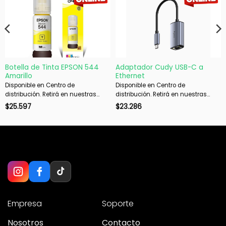
Botella de Tinta EPSON 544
Adaptador Cudy USB-C a
Amarillo
Ethernet
Disponible en Centro de
Disponible en Centro de
distribución. Retirá en nuestras
distribución. Retirá en nuestras
sucursales en 48 hs hábiles. Si es
sucursales en 48 hs hábiles. Si es
$
25.597
$
23.286
con envío, despachamos en 72 hs
con envío, despachamos en 72 hs
hábiles.
hábiles.
Empresa
Soporte
Nosotros
Contacto