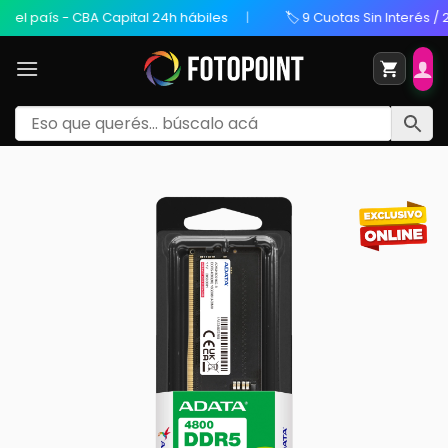
l país - CBA Capital 24h hábiles
🏷️ 9 Cuotas Sin Interés / 20%