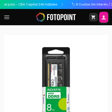
país - CBA Capital 24h hábiles
🏷️ 9 Cuotas Sin Interés / 20% O