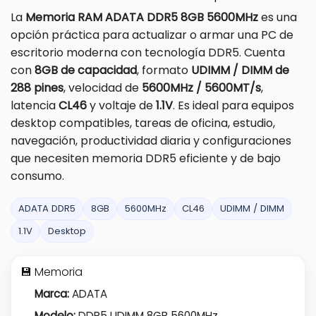
La
Memoria RAM ADATA DDR5 8GB 5600MHz
es una
opción práctica para actualizar o armar una PC de
escritorio moderna con tecnología DDR5. Cuenta
con
8GB de capacidad
, formato
UDIMM / DIMM de
288 pines
, velocidad de
5600MHz / 5600MT/s
,
latencia
CL46
y voltaje de
1.1V
. Es ideal para equipos
desktop compatibles, tareas de oficina, estudio,
navegación, productividad diaria y configuraciones
que necesiten memoria DDR5 eficiente y de bajo
consumo.
ADATA DDR5
8GB
5600MHz
CL46
UDIMM / DIMM
1.1V
Desktop
💾 Memoria
Marca:
ADATA
Modelo:
DDR5 UDIMM 8GB 5600MHz