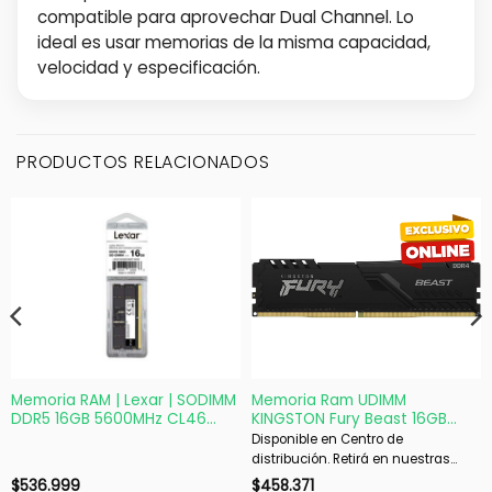
compatible para aprovechar Dual Channel. Lo
ideal es usar memorias de la misma capacidad,
velocidad y especificación.
PRODUCTOS RELACIONADOS
Memoria RAM | Lexar | SODIMM
Memoria Ram UDIMM
DDR5 16GB 5600MHz CL46
KINGSTON Fury Beast 16GB
Notebook
DDR4 3200 Mhz CL16 1.35V
Disponible en Centro de
Single Negro
distribución. Retirá en nuestras
sucursales en 48 hs hábiles. Si es
$
536.999
$
458.371