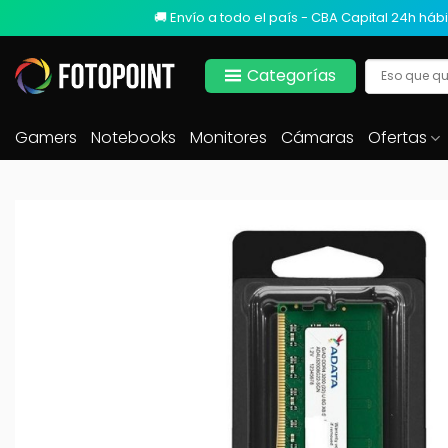
🚚 Envío a todo el país - CBA Capital 24h hábi
Categorías
Gamers
Notebooks
Monitores
Cámaras
Ofertas