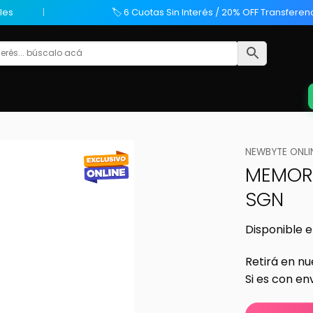
les
🏷️ 6 Cuotas Sin Interés / 20% OFF Transferen
NEWBYTE ONLI
MEMORI
SGN
Disponible e
Retirá en nu
Si es con en