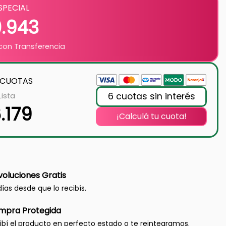
SPECIAL
0.943
on Transferencia
 CUOTAS
6 cuotas sin interés
Lista
.179
¡Calculá tu cuota!
oluciones Gratis
días desde que lo recibís.
mpra Protegida
ibí el producto en perfecto estado o te reintegramos.