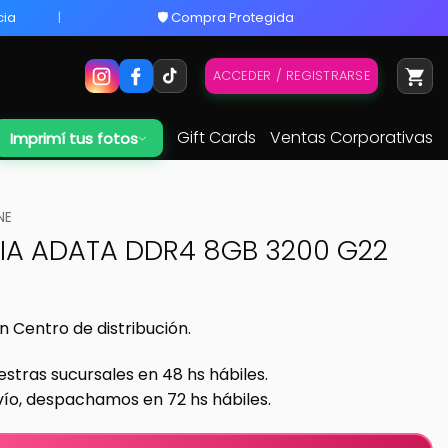
cia
🛡️ Compra Protegida
ACCEDER / REGISTRARSE
Gift Cards
Ventas Corporativas
Imprimí tus fotos
NE
A ADATA DDR4 8GB 3200 G22
n Centro de distribución.
estras sucursales en 48 hs hábiles.
vío, despachamos en 72 hs hábiles.