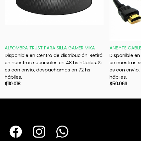
+
+
ALFOMBRA TRUST PARA SILLA GAMER MIKA
ANBYTE CABLE
Disponible en Centro de distribución. Retirá
Disponible en 
en nuestras sucursales en 48 hs hábiles. Si
en nuestras s
es con envío, despachamos en 72 hs
es con envío
hábiles.
hábiles.
$
110.018
$
50.063