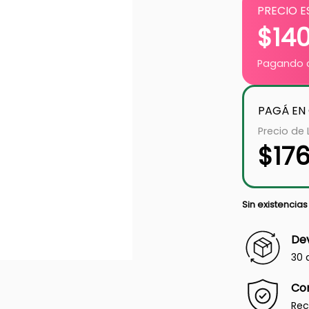
PRECIO E
$
14
Pagando c
PAGÁ EN
Precio de 
$
176
Sin existencias
Dev
30 
Co
Rec