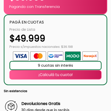
Pagando con Transferencia
PAGÁ EN CUOTAS
Precio de Lista
$
49.999
Precio s/impuestos nacionales: $36.198
9 cuotas sin interés
¡Calculá tu cuota!
Sin existencias
Devoluciones Gratis
30 días desde que lo recibís.