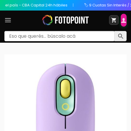
 país - CBA Capital 24h hábiles
🏷️ 9 Cuotas Sin Interés / 20%