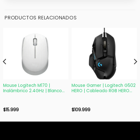
PRODUCTOS RELACIONADOS
Mouse Logitech M170 |
Mouse Gamer | Logitech G502
Inalámbrico 2.4GHz | Blanco
HERO | Cableado RGB HERO
Off White | 1000 dpi
25K
$
15.999
$
109.999