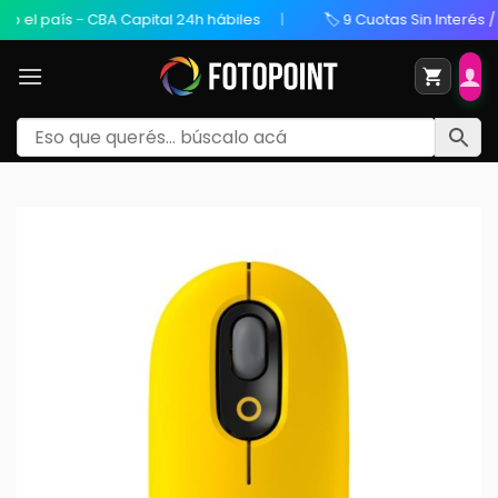
país - CBA Capital 24h hábiles
🏷️ 9 Cuotas Sin Interés / 20% O