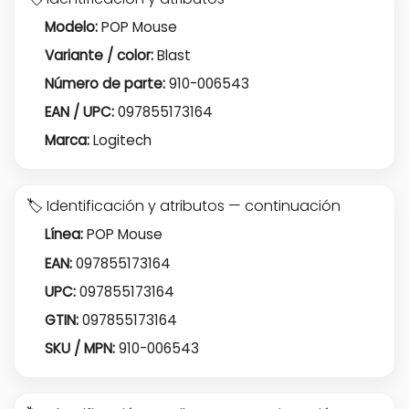
Modelo:
POP Mouse
Variante / color:
Blast
Número de parte:
910-006543
EAN / UPC:
097855173164
Marca:
Logitech
🏷️ Identificación y atributos — continuación
Línea:
POP Mouse
EAN:
097855173164
UPC:
097855173164
GTIN:
097855173164
SKU / MPN:
910-006543