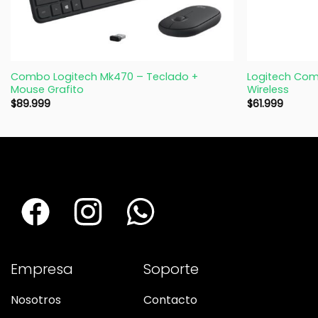
+
+
Combo Logitech Mk470 – Teclado +
Logitech Com
Mouse Grafito
Wireless
$
89.999
$
61.999
Empresa
Soporte
Nosotros
Contacto