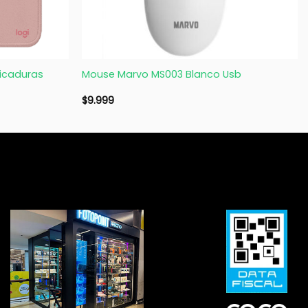
+
picaduras
Mouse Marvo MS003 Blanco Usb
$
9.999