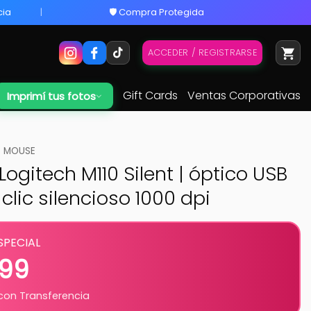
cia
🛡️ Compra Protegida
ACCEDER / REGISTRARSE
Gift Cards
Ventas Corporativas
Imprimí tus fotos
MOUSE
ogitech M110 Silent | óptico USB
 clic silencioso 1000 dpi
SPECIAL
799
on Transferencia