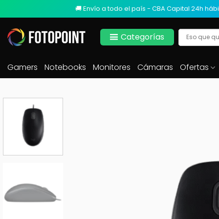
🚚 Envío a todo el país - CBA Capital 24h hábi
Categorías
Gamers
Notebooks
Monitores
Cámaras
Ofertas