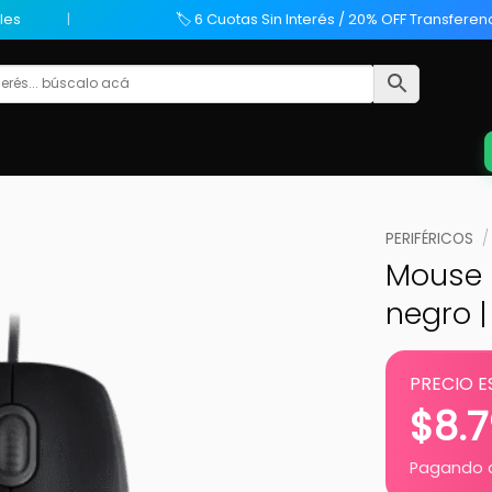
les
🏷️ 6 Cuotas Sin Interés / 20% OFF Transferen
PERIFÉRICOS
/
Mouse L
negro |
PRECIO E
$
8.
Pagando c