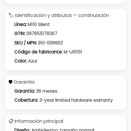
🏷️ Identificación y atributos — continuación
Línea:
M110 Silent
GTIN:
097855178367
SKU / MPN:
910-006662
Código de fabricante:
M-U0051
Color:
Azul
🛡️ Garantía
Garantía:
36 meses
Cobertura:
3-year limited hardware warranty
📋 Información principal
Diseño:
Ambidiestro, tamaño normal