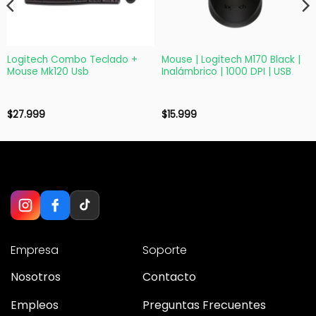
Logitech Combo Teclado +
Mouse | Logitech M170 Black |
Mouse Mk120 Usb
Inalámbrico | 1000 DPI | USB
$
27.999
$
15.999
Empresa
Soporte
Nosotros
Contacto
Empleos
Preguntas Frecuentes