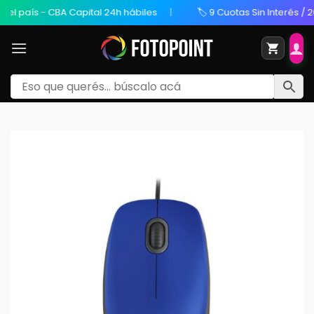
aís - CBA Capital 24h hábiles
🏷️ 9 Cuotas Sin Interés / 20% OF