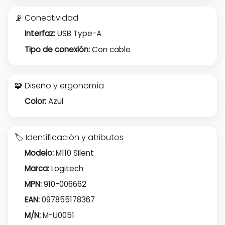
📡 Conectividad
Interfaz:
USB Type-A
Tipo de conexión:
Con cable
🧩 Diseño y ergonomía
Color:
Azul
🏷️ Identificación y atributos
Modelo:
M110 Silent
Marca:
Logitech
MPN:
910-006662
EAN:
097855178367
M/N:
M-U0051