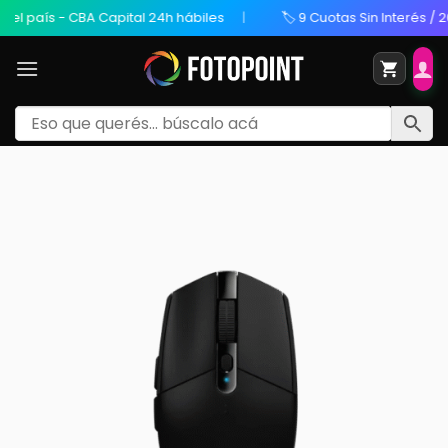
aís - CBA Capital 24h hábiles
🏷️ 9 Cuotas Sin Interés / 20% OF