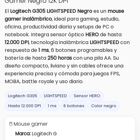
Gamer Negro 12K DPI
El
Logitech G305 LIGHTSPEED Negro
es un
mouse
gamer inalámbrico
, ideal para gaming, estudio,
oficina, productividad diaria y setups de PC o
notebook. Integra sensor óptico
HERO
de hasta
12.000 DPI
, tecnología inalámbrica
LIGHTSPEED
con
respuesta de
1 ms
, 6 botones programables y
batería de hasta
250 horas
con una pila AA. Su
diseño compacto, liviano y sin cables ofrece una
experiencia precisa y cómoda para juegos FPS,
MOBA, battle royale y uso diario.
Logitech G305
LIGHTSPEED
Sensor HERO
Hasta 12.000 DPI
1 ms
6 botones
Color negro
🖱️ Mouse gamer
Marca:
Logitech G