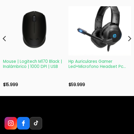
Mouse | Logitech M170 Black |
Hp Auriculares Gamer
Inalámbrico | 1000 DPI | USB
Led+Microfono Headset Pc
Ps4 Dhe-8002
$
15.999
$
59.999