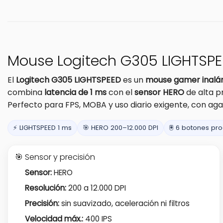
Mouse Logitech G305 LIGHTSPEE
El
Logitech G305 LIGHTSPEED
es un
mouse gamer inalá
combina
latencia de 1 ms
con el
sensor HERO
de alta p
Perfecto para FPS, MOBA y uso diario exigente, con ag
⚡ LIGHTSPEED 1 ms
🎯 HERO 200–12.000 DPI
🖲️ 6 botones p
🎯 Sensor y precisión
Sensor:
HERO
Resolución:
200 a 12.000 DPI
Precisión:
sin suavizado, aceleración ni filtros
Velocidad máx.:
400 IPS