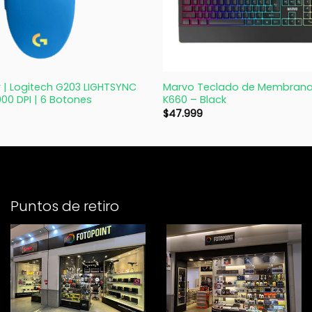
+
| Logitech G203 LIGHTSYNC
Marvo Teclado de Membran
000 DPI | 6 Botones
K660 – Black
$
47.999
Puntos de retiro