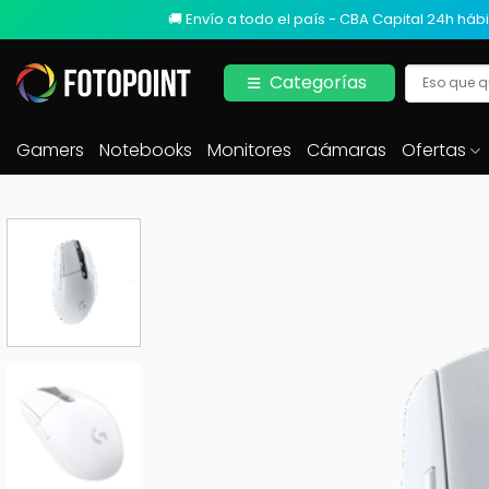
🚚 Envío a todo el país - CBA Capital 24h hábi
Categorías
Gamers
Notebooks
Monitores
Cámaras
Ofertas