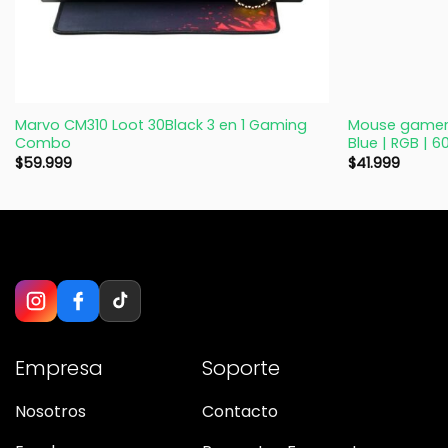
+
+
Marvo CM310 Loot 30Black 3 en 1 Gaming
Mouse gamer 
Combo
Blue | RGB | 6
$
59.999
$
41.999
Empresa
Soporte
Nosotros
Contacto