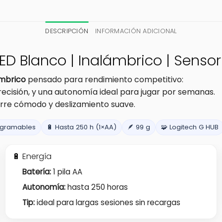
DESCRIPCIÓN
INFORMACIÓN ADICIONAL
D Blanco | Inalámbrico | Sensor
mbrico
pensado para rendimiento competitivo:
recisión, y una autonomía ideal para jugar por semanas.
arre cómodo y deslizamiento suave.
rogramables
🔋 Hasta 250 h (1×AA)
🪶 99 g
🧩 Logitech G HUB
🔋 Energía
Batería:
1 pila AA
Autonomía:
hasta 250 horas
Tip:
ideal para largas sesiones sin recargas