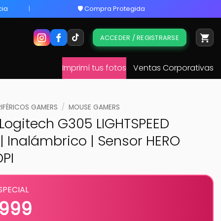
cia
🛡️ Compra Protegida
ACCEDER / REGISTRARSE
Imprimí tus fotos
Ventas Corporativas
RIFÉRICOS GAMERS
/
MOUSE GAMERS
Logitech G305 LIGHTSPEED
| Inalámbrico | Sensor HERO
DPI
SPECIAL
.999