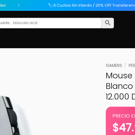
les
🏷️ 9 Cuotas Sin Interés / 20% OFF Transferen
GAMERS
/
PE
Mouse 
Blanco 
12.000 
PRECIO E
$
47