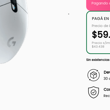
Pagando c
PAGÁ EN
Precio de 
$
59
Precio s/i
$43.438
Sin existencias
Dev
30 
Co
Rec