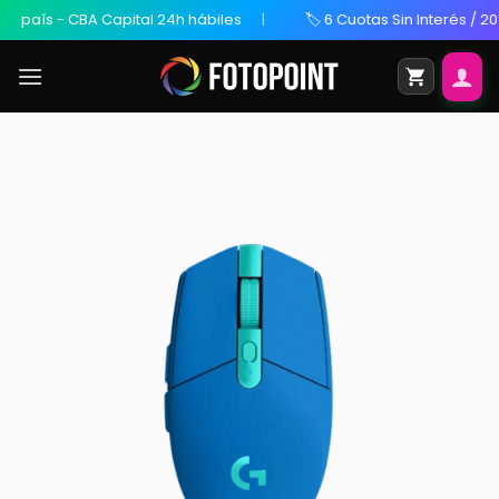
s - CBA Capital 24h hábiles
🏷️ 6 Cuotas Sin Interés / 20% OFF