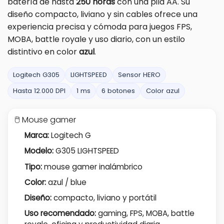
batería de hasta
250 horas
con una pila AA. Su
diseño compacto, liviano y sin cables ofrece una
experiencia precisa y cómoda para juegos FPS,
MOBA, battle royale y uso diario, con un estilo
distintivo en color
azul
.
Logitech G305
LIGHTSPEED
Sensor HERO
Hasta 12.000 DPI
1 ms
6 botones
Color azul
🖱️ Mouse gamer
Marca:
Logitech G
Modelo:
G305 LIGHTSPEED
Tipo:
mouse gamer inalámbrico
Color:
azul / blue
Diseño:
compacto, liviano y portátil
Uso recomendado:
gaming, FPS, MOBA, battle