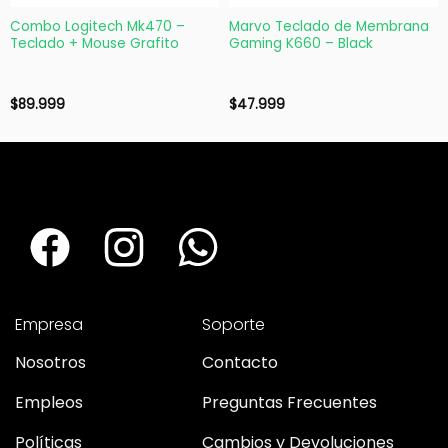
Combo Logitech Mk470 –
Marvo Teclado de Membrana
Teclado + Mouse Grafito
Gaming K660 – Black
$
89.999
$
47.999
Empresa
Soporte
Nosotros
Contacto
Empleos
Preguntas Frecuentes
Políticas
Cambios y Devoluciones