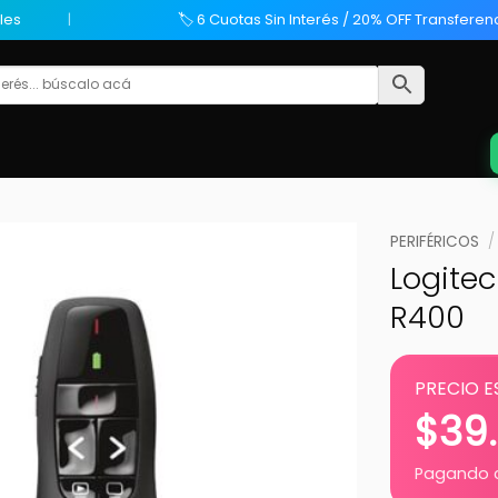
les
🏷️ 6 Cuotas Sin Interés / 20% OFF Transferen
PERIFÉRICOS
/
Logite
R400
PRECIO E
$
39
Pagando c