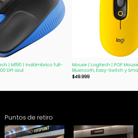
+
ch | M190 | inalámbrico full-
Mouse | Logitech | POP Mouse 
000 DPI azul
Bluetooth, Easy-Switch y Sm
$
49.999
Puntos de retiro