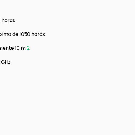
0 horas
áximo de 1050 horas
amente 10 m
2
4 GHz