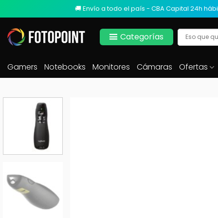
🚚 Envío a todo el país - CBA Capital 24h hábi
Categorías
Gamers
Notebooks
Monitores
Cámaras
Ofertas