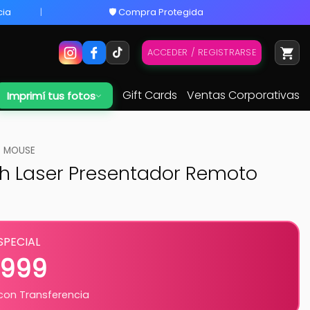
cia
🛡️ Compra Protegida
ACCEDER / REGISTRARSE
Gift Cards
Ventas Corporativas
Imprimí tus fotos
MOUSE
ch Laser Presentador Remoto
SPECIAL
.999
on Transferencia