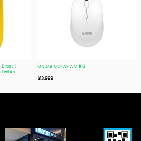
+
Blast |
Mouse Marvo WM 103
artWheel
$
13.999