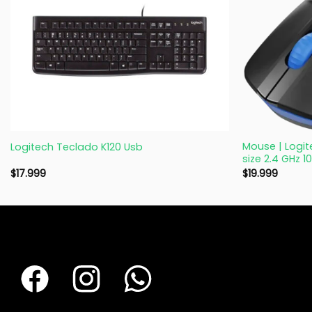
+
+
Mouse | Logite
Logitech Teclado K120 Usb
size 2.4 GHz 1
$
17.999
$
19.999