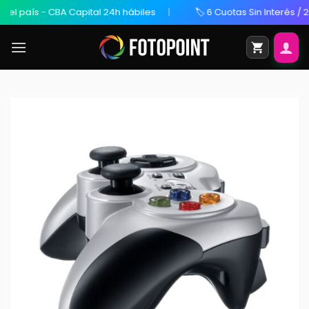
ís - CBA Capital 24h hábiles
🏷️ 6 Cuotas Sin Interés / 20% OF